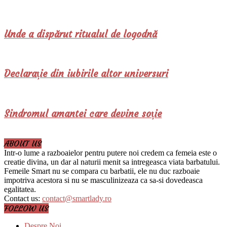
Unde a dispărut ritualul de logodnă
Declarație din iubirile altor universuri
Sindromul amantei care devine soție
ABOUT US
Intr-o lume a razboaielor pentru putere noi credem ca femeia este o
creatie divina, un dar al naturii menit sa intregeasca viata barbatului.
Femeile Smart nu se compara cu barbatii, ele nu duc razboaie
impotriva acestora si nu se masculinizeaza ca sa-si dovedeasca
egalitatea.
Contact us:
contact@smartlady.ro
FOLLOW US
Despre Noi