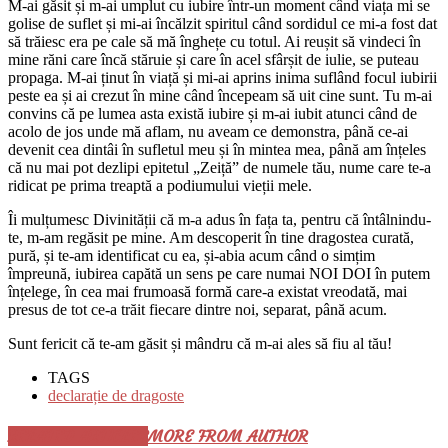
M-ai găsit și m-ai umplut cu iubire într-un moment când viața mi se
golise de suflet și mi-ai încălzit spiritul când sordidul ce mi-a fost dat
să trăiesc era pe cale să mă înghețe cu totul. Ai reușit să vindeci în
mine răni care încă stăruie și care în acel sfârșit de iulie, se puteau
propaga. M-ai ținut în viață și mi-ai aprins inima suflând focul iubirii
peste ea și ai crezut în mine când începeam să uit cine sunt. Tu m-ai
convins că pe lumea asta există iubire și m-ai iubit atunci când de
acolo de jos unde mă aflam, nu aveam ce demonstra, până ce-ai
devenit cea dintâi în sufletul meu și în mintea mea, până am înțeles
că nu mai pot dezlipi epitetul „Zeiță” de numele tău, nume care te-a
ridicat pe prima treaptă a podiumului vieții mele.
Îi mulțumesc Divinității că m-a adus în fața ta, pentru că întâlnindu-
te, m-am regăsit pe mine. Am descoperit în tine dragostea curată,
pură, și te-am identificat cu ea, și-abia acum când o simțim
împreună, iubirea capătă un sens pe care numai NOI DOI în putem
înțelege, în cea mai frumoasă formă care-a existat vreodată, mai
presus de tot ce-a trăit fiecare dintre noi, separat, până acum.
Sunt fericit că te-am găsit și mândru că m-ai ales să fiu al tău!
TAGS
declarație de dragoste
RELATED ARTICLES
MORE FROM AUTHOR