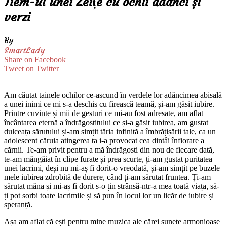
Tiem-ul unei Zeițe cu ochii adânci și
verzi
By
SmartLady
Share on Facebook
Tweet on Twitter
Am căutat tainele ochilor ce-ascund în verdele lor adâncimea abisală
a unei inimi ce mi s-a deschis cu firească teamă, și-am găsit iubire.
Printre cuvinte și mii de gesturi ce mi-au fost adresate, am aflat
încântarea eternă a îndrăgostitului ce și-a găsit iubirea, am gustat
dulceața sărutului și-am simțit tăria infinită a îmbrățișării tale, ca un
adolescent căruia atingerea ta i-a provocat cea dintâi înfiorare a
cărnii. Te-am privit pentru a mă îndrăgosti din nou de fiecare dată,
te-am mângâiat în clipe furate și prea scurte, ți-am gustat puritatea
unei lacrimi, deși nu mi-aș fi dorit-o vreodată, și-am simțit pe buzele
mele iubirea zdrobită de durere, când ți-am sărutat fruntea. Ți-am
sărutat mâna și mi-aș fi dorit s-o țin strânsă-ntr-a mea toată viața, să-
ți pot sorbi toate lacrimile și să pun în locul lor un licăr de iubire și
speranță.
Așa am aflat că ești pentru mine muzica ale cărei sunete armonioase