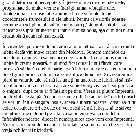
și ondulatorii sunt percepute și înțelese numai de urechile mele,
programate de multă vreme a îndrăgi numai vibrațiile tale,
întotdeauna surprinse între anumite limite și împletite pe
coordonatele frumosului și ale iubirii. Pentru că valorile noastre
comune au sclipit în abisul în care ne-am găsit unul e altul și s-au
ridicat deasupra întunericului într-o lumină nouă, așa cum noi n-am
crezut până acum că mai există.
În cuvintele pe care ni le-am adresat unul altuia s-a strâns mai multă
iubire decât vin într-o cramă din Moldova. Suntem amândoi cu
pocale-n mâini, gata să începem degustările. Tu n-ai adus numai
iubire în crama noastră, ci ai modificat cursul unui fluviu care
urmează să ducă cu el, departe, toată iubirea, în care caz eu renunț la
pocal și mă arunc cu totul, ca să mă ducă după tine. Și vreau să mă
pierd în valurile tale, să mă las amețit în anafoarele iubirii și să mă-
mbăt în fiecare zi cu licoarea, care și pe Dionysos l-ar fi surprins ca
o enigmă, după ce te-ar fi întâlnit pe tine. Vreau să plutim împreună
pe fluviul acesta, până când oceanele diferite adâncite în ochii noștri
se vor uni într-o singură insulă, aceea a iubirii noastre. Vreau să-ți fiu
colac de salvare ori de câte ori vei obosi să mă iubești, să te salvez
cu iubirea mea plutind pe-a ta, ca să putem revărsa din delta
înfrânărilor noastre, direct în nemărginirea ce-o vom crea împreună.
Vreau să mă inunde oceanul iubirii tale și să nu mă mai trezesc din
vraja ochilor tăi niciodată.