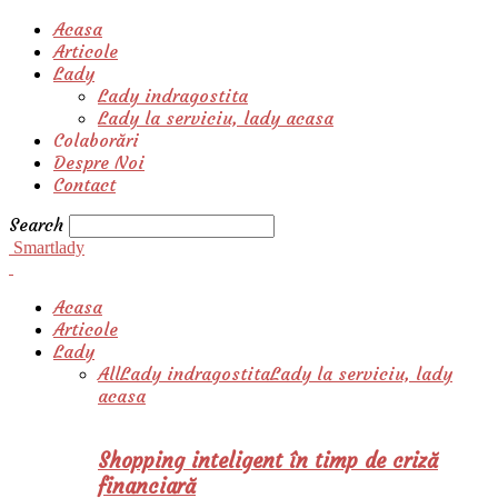
Acasa
Articole
Lady
Lady indragostita
Lady la serviciu, lady acasa
Colaborări
Despre Noi
Contact
Search
Smartlady
Acasa
Articole
Lady
All
Lady indragostita
Lady la serviciu, lady
acasa
Shopping inteligent în timp de criză
financiară