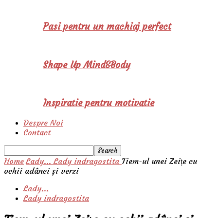
Pasi pentru un machiaj perfect
Shape Up Mind&Body
Inspiratie pentru motivatie
Despre Noi
Contact
Home
Lady...
Lady indragostita
Tiem-ul unei Zeițe cu
ochii adânci și verzi
Lady...
Lady indragostita