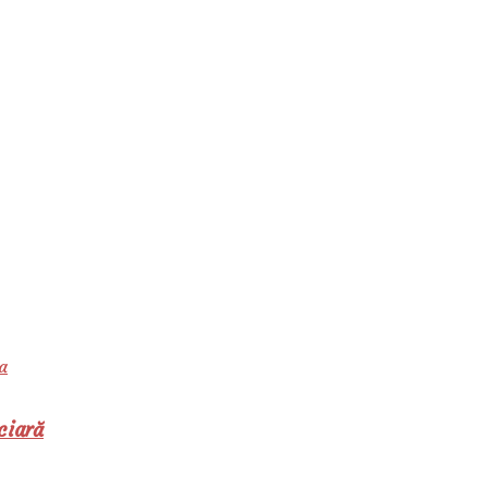
a
ciară