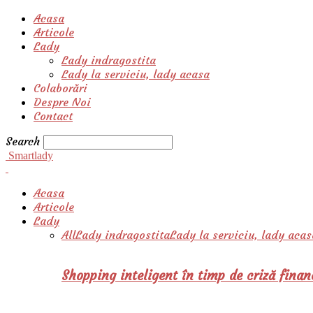
Acasa
Articole
Lady
Lady indragostita
Lady la serviciu, lady acasa
Colaborări
Despre Noi
Contact
Search
Smartlady
Acasa
Articole
Lady
All
Lady indragostita
Lady la serviciu, lady acas
Shopping inteligent în timp de criză finan