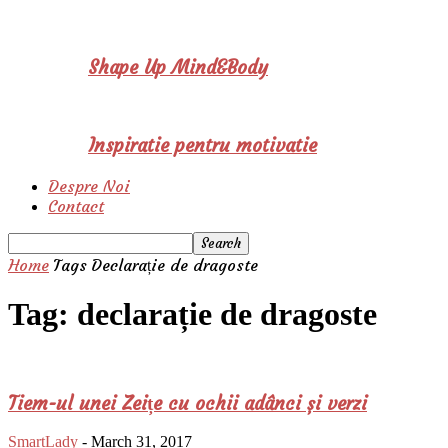
Shape Up Mind&Body
Inspiratie pentru motivatie
Despre Noi
Contact
Home
Tags
Declarație de dragoste
Tag: declarație de dragoste
Tiem-ul unei Zeițe cu ochii adânci și verzi
SmartLady
-
March 31, 2017