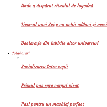
Unde a dispărut ritualul de logodnă
Tiem-ul unei Zeițe cu ochii adânci și verzi
Declarație din iubirile altor universuri
Colaborări
Socializarea între copii
Primul pas spre corpul visat
Pasi pentru un machiaj perfect