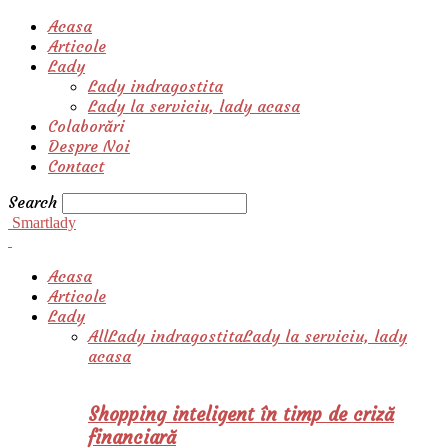
Acasa
Articole
Lady
Lady indragostita
Lady la serviciu, lady acasa
Colaborări
Despre Noi
Contact
Search
Smartlady
Acasa
Articole
Lady
All
Lady indragostita
Lady la serviciu, lady
acasa
Shopping inteligent în timp de criză
financiară